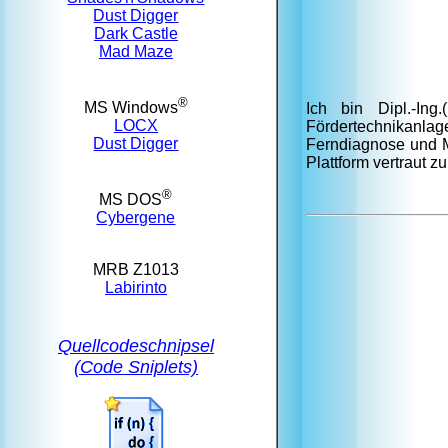
Dust Digger
Dark Castle
Mad Maze
®
MS Windows
Ich bin Dipl.-Ing
LOCX
Fördertechnikanlag
Dust Digger
Ferndiagnose und M
Plattform vertraut 
®
MS DOS
Cybergene
MRB Z1013
Labirinto
Quellcodeschnipsel
(Code Sniplets)