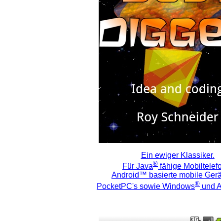
Ein ewiger Klassiker.
®
Für Java
fähige Mobiltelef
Android™ basierte mobile Ger
®
PocketPC's sowie Windows
und 