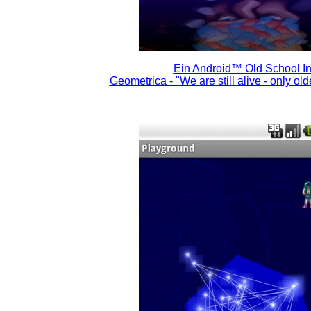
Ein Android™ Old School In
Geometrica - "We are still alive - only old