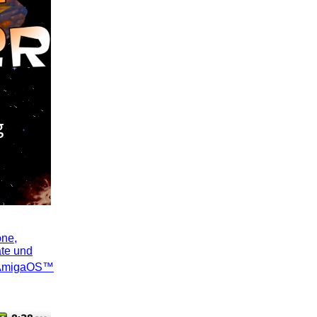
one,
äte und
AmigaOS™