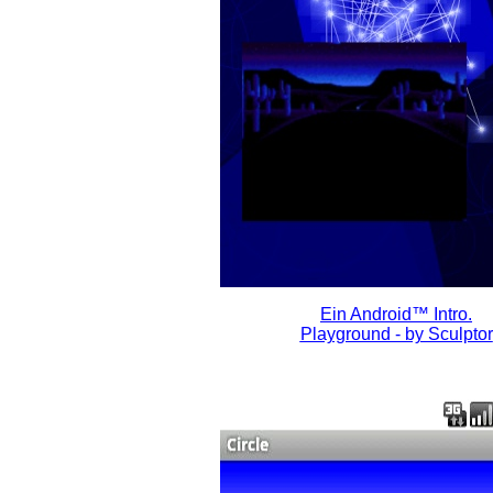
Ein Android™ Intro.
Playground - by Sculptor