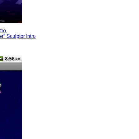
tro.
er" Sculptor Intro